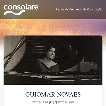
Página de Cemitério da Consolação
GUIOMAR NOVAES
28/02/1894
|
07/03/1979