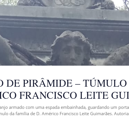
O DE PIRÂMIDE – TÚMULO 
ICO FRANCISCO LEITE G
 anjo armado com uma espada embainhada, guardando um portal
ulo da família de D. Américo Francisco Leite Guimarães. Autori