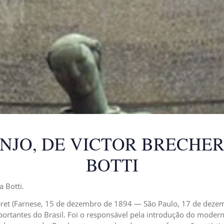
NJO, DE VICTOR BRECHERE
BOTTI
 Botti.
heret (Farnese, 15 de dezembro de 1894 — São Paulo, 17 de dezemb
ortantes do Brasil. Foi o responsável pela introdução do moderni