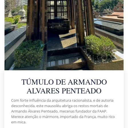
TÚMULO DE ARMANDO
ALVARES PENTEADO
Com forte influência da arquitetura racionalista, e de autoria
desconhecida, este mausoléu abriga os restos mortais de
Armando Álvares Penteado, mecenas fundador da FAAP.
Merece atenção o mármore, importado da França, muito rico
em mica.