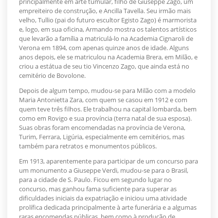
principalmente em arte tumular, filho de Giuseppe Zago, um
empreiteiro de construção, e Ancilla Tavella. Seu irmão mais
velho, Tullio (pai do futuro escultor Egisto Zago) é marmorista
e, logo, em sua oficina, Armando mostra os talentos artísticos
que levarão a família a matriculá-lo na Academia Cignaroli de
Verona em 1894, com apenas quinze anos de idade. Alguns
anos depois, ele se matriculou na Academia Brera, em Milão, e
criou a estátua de seu tio Vincenzo Zago, que ainda está no
cemitério de Bovolone.
Depois de algum tempo, mudou-se para Milão com a modelo
Maria Antonietta Zara, com quem se casou em 1912 e com
quem teve três filhos. Ele trabalhou na capital lombarda, bem
como em Rovigo e sua província (terra natal de sua esposa).
Suas obras foram encomendadas na província de Verona,
Turim, Ferrara, Ligúria, especialmente em cemitérios, mas
também para retratos e monumentos públicos.
Em 1913, aparentemente para participar de um concurso para
um monumento a Giuseppe Verdi, mudou-se para o Brasil,
para a cidade de S. Paulo. Ficou em segundo lugar no
concurso, mas ganhou fama suficiente para superar as
dificuldades iniciais da expatriação e iniciou uma atividade
prolífica dedicada principalmente à arte funerária e a algumas
raras encomendas públicas, bem como à produção de