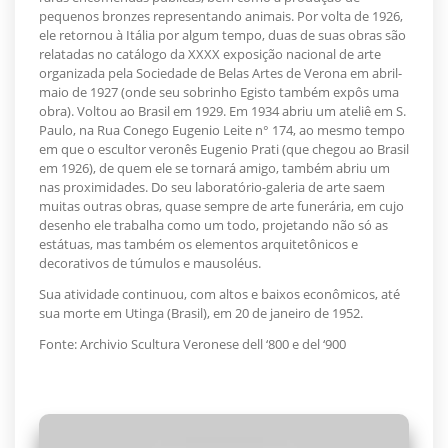
pequenos bronzes representando animais. Por volta de 1926,
ele retornou à Itália por algum tempo, duas de suas obras são
relatadas no catálogo da XXXX exposição nacional de arte
organizada pela Sociedade de Belas Artes de Verona em abril-
maio ​​de 1927 (onde seu sobrinho Egisto também expôs uma
obra). Voltou ao Brasil em 1929. Em 1934 abriu um ateliê em S.
Paulo, na Rua Conego Eugenio Leite n° 174, ao mesmo tempo
em que o escultor veronês Eugenio Prati (que chegou ao Brasil
em 1926), de quem ele se tornará amigo, também abriu um
nas proximidades. Do seu laboratório-galeria de arte saem
muitas outras obras, quase sempre de arte funerária, em cujo
desenho ele trabalha como um todo, projetando não só as
estátuas, mas também os elementos arquitetônicos e
decorativos de túmulos e mausoléus.
Sua atividade continuou, com altos e baixos econômicos, até
sua morte em Utinga (Brasil), em 20 de janeiro de 1952.
Fonte: Archivio Scultura Veronese dell ‘800 e del ‘900