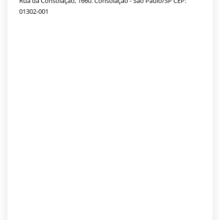
Rua da Consolação, 1660. Consolação - São Paulo/SP CEP:
01302-001