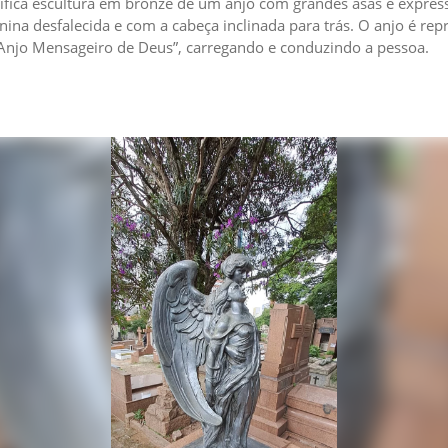
ica escultura em bronze de um anjo com grandes asas e express
ina desfalecida e com a cabeça inclinada para trás. O anjo é rep
Anjo Mensageiro de Deus”, carregando e conduzindo a pessoa.