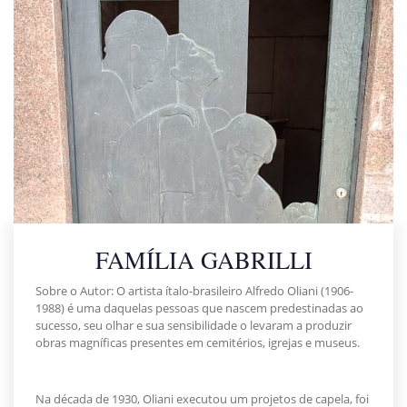
FAMÍLIA GABRILLI
Sobre o Autor: O artista ítalo-brasileiro Alfredo Oliani (1906-
1988) é uma daquelas pessoas que nascem predestinadas ao
sucesso, seu olhar e sua sensibilidade o levaram a produzir
obras magníficas presentes em cemitérios, igrejas e museus.
Na década de 1930, Oliani executou um projetos de capela, foi